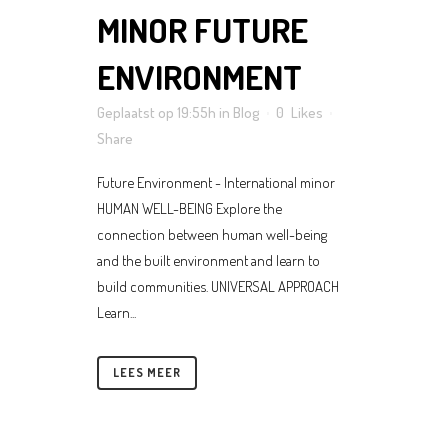
MINOR FUTURE
ENVIRONMENT
Geplaatst op 19:55h
in
Blog
0
Likes
Share
Future Environment - International minor
HUMAN WELL-BEING Explore the
connection between human well-being
and the built environment and learn to
build communities. UNIVERSAL APPROACH
Learn...
LEES MEER