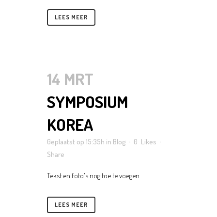
LEES MEER
14 MRT
SYMPOSIUM
KOREA
Geplaatst op 15:35h
in
Blog
0
Likes
Share
Tekst en foto's nog toe te voegen....
LEES MEER