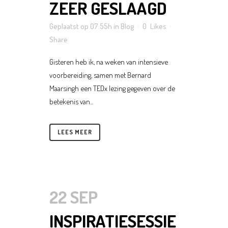
ZEER GESLAAGD
Geplaatst op 07:55h
in
Blog
0
Likes
Share
Gisteren heb ik, na weken van intensieve
voorbereiding, samen met Bernard
Maarsingh een TEDx lezing gegeven over de
betekenis van...
LEES MEER
22 SEP
INSPIRATIESESSIE