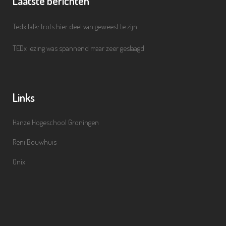
Laatste berichten
Tedx talk: trots hier deel van geweest te zijn
TEDx lezing was spannend maar zeer geslaagd
Links
Hanze Hogeschool Groningen
Reni Bouwhuis
Onix