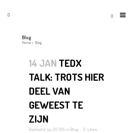
Blog
Home
>
Blog
14 JAN
TEDX
TALK: TROTS HIER
DEEL VAN
GEWEEST TE
ZIJN
Geplaatst op 20:26h
in
Blog
0
Likes