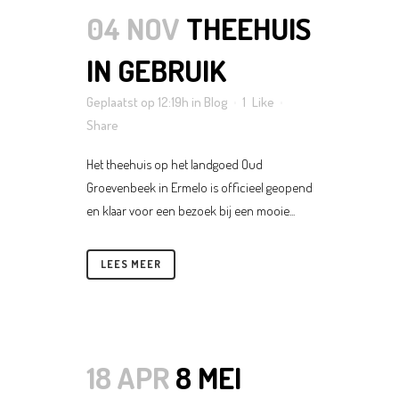
04 NOV
THEEHUIS
IN GEBRUIK
Geplaatst op 12:19h
in
Blog
1
Like
Share
Het theehuis op het landgoed Oud
Groevenbeek in Ermelo is officieel geopend
en klaar voor een bezoek bij een mooie...
LEES MEER
18 APR
8 MEI