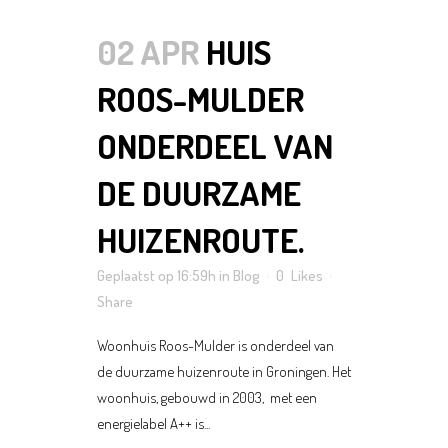
02 APR
HUIS
ROOS-MULDER
ONDERDEEL VAN
DE DUURZAME
HUIZENROUTE.
Geplaatst op 16:59h
in
Blog
0
Likes
Share
Woonhuis Roos-Mulder is onderdeel van
de duurzame huizenroute in Groningen. Het
woonhuis, gebouwd in 2003, met een
energielabel A++ is...