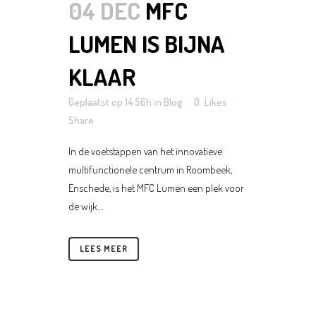
04 DEC
MFC
LUMEN IS BIJNA
KLAAR
Geplaatst op 14:56h
in
Blog
0
Likes
Share
In de voetstappen van het innovatieve
multifunctionele centrum in Roombeek,
Enschede, is het MFC Lumen een plek voor
de wijk....
LEES MEER