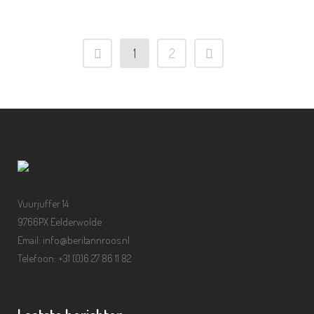
1
2
Vuurjuffer 14
9766PX Eelderwolde
Email: info@beritannroos.nl
Telefoon: +31 (0)6 27 86 11 82