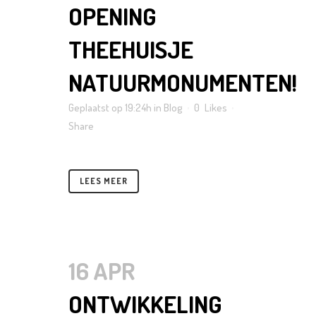
OPENING
THEEHUISJE
NATUURMONUMENTEN!
Geplaatst op 19:24h
in
Blog
0
Likes
Share
LEES MEER
16 APR
ONTWIKKELING