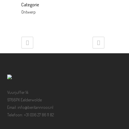
Categorie
Ontwerp
Vuurjuffer 14
9766PX Eelderwolde
Email: info@beritannroos.nl
Telefoon: +31 (0)6 27 86 11 82