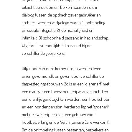
uitzicht op de duinen. De kernwaarden die in
dialoog tussen de opdrachtgever, gebruiker en
architect werden vastgelegd waren; 1) ontmoeting
en sociale integratie, 2) kleinschaligheid en
intimiteit, 3) schoonheid passend in het landschap,
4) gebruiksvriendelijkheid passend bij de
verschillende gebruikers.
Uitgaande van deze kernwaarden werden twee
erven gevormd, elk omgeven door verschillende
dagbestedinggebouwen. Zo is er een ‘dierenerf’ met
een manege, een theeschenkerij waar gelunchd en
een drankje genuttigd kan worden, een hooischuur
en een hondenpension. Verderop ligt het ‘groenerf’
met de kwekerij, een kas, een gebouw voor
houtbewerking en de ‘Very Intensive Care werkunit’.
Om de ontmoeting tussen passanten, bezoekers en