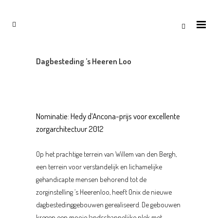
Dagbesteding ’s Heeren Loo
Over dit project
Nominatie:
Hedy d’Ancona-prijs voor excellente
zorgarchitectuur 2012
Op het prachtige terrein van Willem van den Bergh,
een terrein voor verstandelijk en lichamelijke
gehandicapte mensen behorend tot de
zorginstelling ‘s Heerenloo, heeft Onix de nieuwe
dagbestedinggebouwen gerealiseerd. De gebouwen
kregen een mooie landschappelijke plek met