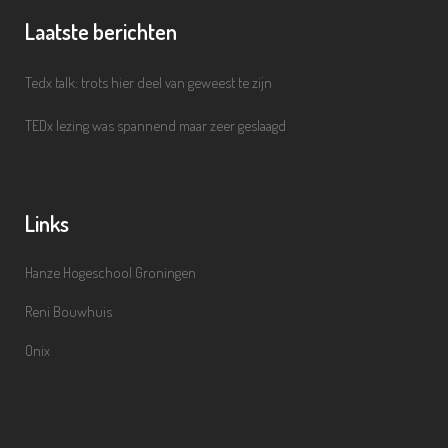
Laatste berichten
Tedx talk: trots hier deel van geweest te zijn
TEDx lezing was spannend maar zeer geslaagd
Links
Hanze Hogeschool Groningen
Reni Bouwhuis
Onix