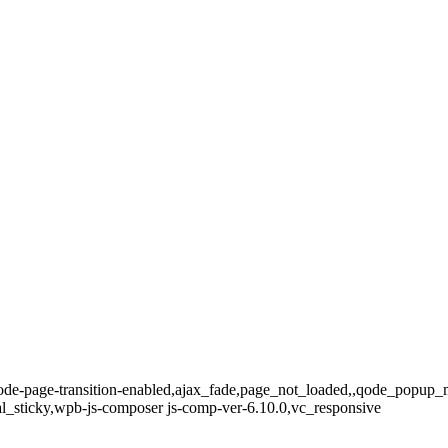
8,qode-page-transition-enabled,ajax_fade,page_not_loaded,,qode_popu
al_sticky,wpb-js-composer js-comp-ver-6.10.0,vc_responsive