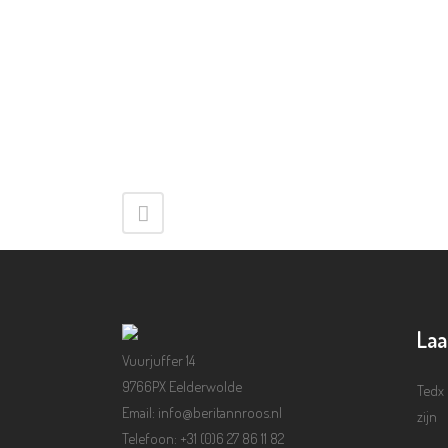
Laa
Vuurjuffer 14
9766PX Eelderwolde
Tedx 
Email: info@beritannroos.nl
zijn
Telefoon: +31 (0)6 27 86 11 82