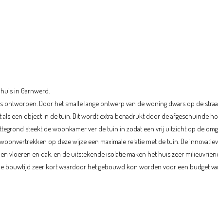
huis in Garnwerd.
s ontworpen. Door het smalle lange ontwerp van de woning dwars op de straa
t als een object in de tuin. Dit wordt extra benadrukt door de afgeschuinde h
attegrond steekt de woonkamer ver de tuin in zodat een vrij uitzicht op de om
woonvertrekken op deze wijze een maximale relatie met de tuin. De innovatie
vloeren en dak, en de uitstekende isolatie maken het huis zeer milieuvriend
 de bouwtijd zeer kort waardoor het gebouwd kon worden voor een budget va