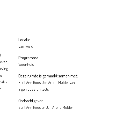
Locatie
Garnwerd
t
Programma
oeken,
Woonhuis
geving
ve
Deze ruimte is gemaakt samen met:
elijk
Berit Ann Roos, Jan Arend Mulder van
n
Ingenious architects
Opdrachtgever
Berit Ann Roos en Jan Arend Mulder