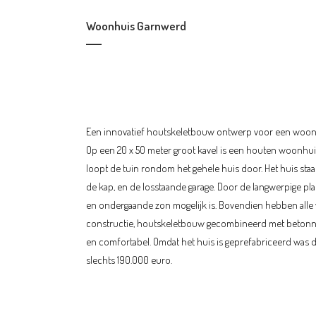
Woonhuis Garnwerd
Over dit project
Een innovatief houtskeletbouw ontwerp voor een woon
Op een 20 x 50 meter groot kavel is een houten woonhui
loopt de tuin rondom het gehele huis door. Het huis staa
de kap, en de losstaande garage. Door de langwerpige pl
en ondergaande zon mogelijk is. Bovendien hebben alle 
constructie, houtskeletbouw gecombineerd met betonnen 
en comfortabel. Omdat het huis is geprefabriceerd was
slechts 190.000 euro.