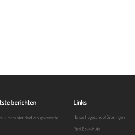
tste berichten
Links
Hanze Hogeschool Groningen
talk: trots hier deel van geweest te
Reni Bouwhuis