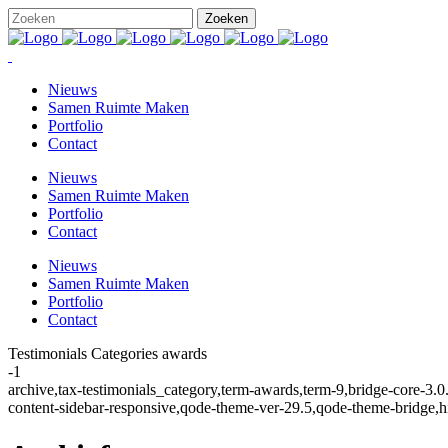
Nieuws
Samen Ruimte Maken
Portfolio
Contact
Nieuws
Samen Ruimte Maken
Portfolio
Contact
Nieuws
Samen Ruimte Maken
Portfolio
Contact
Testimonials Categories awards
-1
archive,tax-testimonials_category,term-awards,term-9,bridge-core-
content-sidebar-responsive,qode-theme-ver-29.5,qode-theme-bridge,h