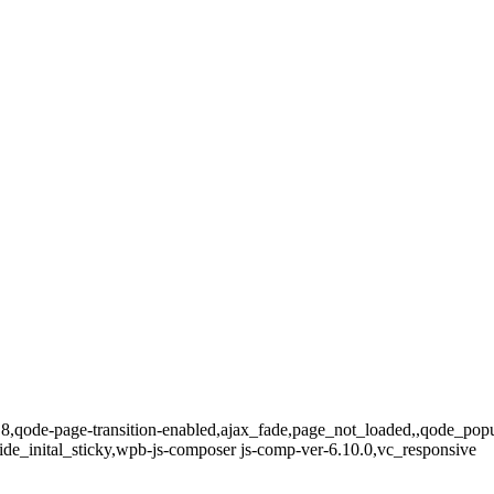
3.0.8,qode-page-transition-enabled,ajax_fade,page_not_loaded,,qode_
ide_inital_sticky,wpb-js-composer js-comp-ver-6.10.0,vc_responsive